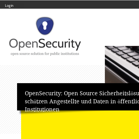
Log in
Skip
Navigation
to
content.
|
Skip
to
navigation
Personal
tools
OpenSecurity: Open Source Sicherheitslös
schützen Angestellte und Daten in öffentl
Institutionen